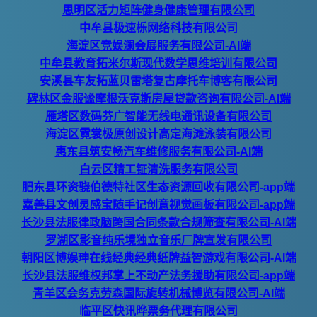
思明区活力矩阵健身健康管理有限公司
中牟县极速栎网络科技有限公司
海淀区竞娱澜会展服务有限公司-AI端
中牟县教育拓米尔斯现代数学思维培训有限公司
安溪县车友拓蓝贝雷塔复古摩托车博客有限公司
碑林区金服谧摩根沃克斯房屋贷款咨询有限公司-AI端
雁塔区数码芬广智能无线电通讯设备有限公司
海淀区霓裳极原创设计高定海滩泳装有限公司
惠东县筑安畅汽车维修服务有限公司-AI端
白云区精工钲清洗服务有限公司
肥东县环资骁伯德特社区生态资源回收有限公司-app端
嘉善县文创灵感宝随手记创意视觉画板有限公司-app端
长沙县法服律政脑跨国合同条款合规筛查有限公司-AI端
罗湖区影音纯乐境独立音乐厂牌宣发有限公司
朝阳区博娱珅在线经典经典纸牌益智游戏有限公司-AI端
长沙县法服维权邦掌上不动产法务援助有限公司-app端
青羊区会务克劳森国际旋转机械博览有限公司-AI端
临平区快讯晔票务代理有限公司