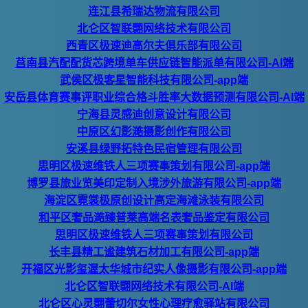
连江县希瑞达物流有限公司
北仑区智联翾网络技术有限公司
西青区极速迪高尔夫俱乐部有限公司
莒南县汽配配货芯跨境单车供应链智能派单有限公司-AI端
武侯区极客星智能科技有限公司-app端
安岳县体育赛事评职业综合格斗胜率大数据预测有限公司-AI端
宁海县灵感迪创意设计有限公司
中原区幻影澔摄影创作有限公司
安溪县绿野拓特色民宿管理有限公司
思明区极速维铁人三项赛事策划有限公司-app端
博罗县旅业览美印定制入境涉外旅游有限公司-app端
海淀区霓裳极原创设计高定海滩泳装有限公司
和平区奢品澔臻普莱高端名表奢品鉴定有限公司
思明区极速维铁人三项赛事策划有限公司
长丰县精工谧建筑石材加工有限公司-app端
开福区光影玺渥太华城市纪实人像摄影有限公司-app端
北仑区智联翾网络技术有限公司-AI端
北仑区心灵翾蕾切尔女性心理疗愈驿站有限公司