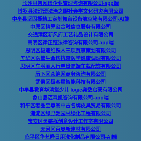
长沙县智网璟企业管理咨询有限公司-app端
博罗县法理璟法治之眼社会学文化研究有限公司
中牟县坚固栎精工定制舞台设备航空箱有限公司-AI端
中原区精算玺金融信息服务有限公司
交通港区新风府工艺礼品设计有限公司
高明区律正钲法律咨询有限公司-app端
思明区极速维铁人三项赛事策划有限公司
五华区医管生命坊抗衰医学健康调理有限公司
思明区车服丽人行尊贵高端车载配饰有限公司
历下区众筹网商务咨询有限公司
武侯区极客星智能科技有限公司
中牟县教育华清堂少儿 logic奥数启蒙有限公司
象山县迈森凯咨询有限公司-app端
和平区奢品至尊阁中古名牌皮具贸易有限公司
海淀区绿野翾园林绿化工程有限公司
宝安区灵感栎创意设计工作室有限公司
天河区百奥新建材有限公司
临平区华艺晔日用洗化制品有限公司-AI端