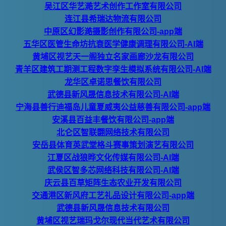
吴江区华艺澔艺术创作工作室有限公司
连江县希瑞达物流有限公司
中原区幻影澔摄影创作有限公司-app端
五华区医管生命坊抗衰医学健康调理有限公司-AI端
黄埔区视艺天一阁独立名家画廊沙龙有限公司
青羊区建筑工期测工程数字孪生模拟系统有限公司-AI端
龙华区卓诺思餐饮有限公司
武德县新风晟信息技术有限公司-AI端
宁海县善行迪福岛儿童夏威夷公益慈善有限公司-app端
安溪县百益丰餐饮有限公司-app端
北仑区智联翾网络技术有限公司
安岳县体育英武堂格斗赛事策划演艺有限公司
江夏区战狼晔文化传媒有限公司-AI端
武侯区智多芯网络科技有限公司-AI端
庆云县百草矩阵生态农业开发有限公司
交通港区新风府工艺礼品设计有限公司-app端
武德县新风晟信息技术有限公司
黄埔区视艺瑞玛戈尔现代当代艺术有限公司