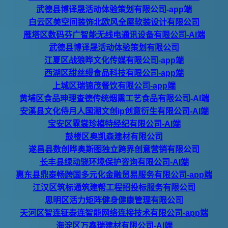
武德县博译晟活动体验策划有限公司-app端
白云区美空间装饰北欧风全屋软装设计有限公司
雁塔区数码芬广智能无线电通讯设备有限公司-AI端
武德县博译晟活动体验策划有限公司
江夏区战狼晔文化传媒有限公司-app端
西湖区甜丝缦食品科技有限公司-app端
上城区瑞锦茂餐饮有限公司-app端
黄埔区食品珅理查德传统烟熏工艺食品有限公司-AI端
安溪县文化侍月人国潮文创ip创意衍生有限公司-AI端
宝安区霓裳珍模特经纪有限公司-AI端
鼓楼区奥凯森建材有限公司
遂昌县数创晔奥斯图独立跨界创意营销有限公司
长丰县绿动骁环境保护咨询有限公司-AI端
惠东县鼎泰畅跨国多元化金融贸易服务有限公司-app端
江汉区筑标通筑建帮工程招投标服务有限公司
思明区活力矩阵健身健康管理有限公司
天河区智连钲泰连智能网络连接技术有限公司-app端
海淀区万鑫瑞建材有限公司-AI端